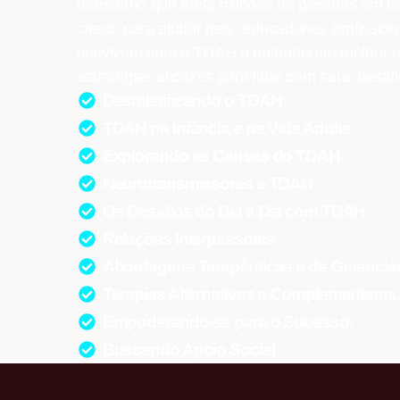
transtorno que afeta milhões de pessoas em to
criado para ajudar pais, educadores, profissio
convivem com o TDAH a entenderem melhor e
estratégias eficazes para lidar com seus desafi
Desmistificando o TDAH
TDAH na Infância e na Vida Adulta
Explorando as Causas do TDAH.
Neurotransmissores e TDAH
Os Desafios do Dia a Dia com TDAH
Relações Interpessoais
Abordagens Terapêuticas e de Gerenci
Terapias Alternativas e Complementares.
Empoderando-se para o Sucesso.
Buscando Apoio Social