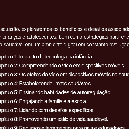
iscussão, exploraremos os benefícios e desafios associad
or crianças e adolescentes, bem como estratégias para en
rio saudável em um ambiente digital em constante evolução
pítulo 1: Impacto da tecnologia na infância
pítulo 2: Compreendendo o vício em dispositivos móveis
pítulo 3: Os efeitos do vício em dispositivos móveis na sa
pítulo 4: Estabelecendo limites saudáveis
pítulo 5: Ensinando habilidades de autorregulação
pítulo 6: Engajando a família e a escola
pítulo 7: Lidando com desafios específicos
pítulo 8: Promovendo um estilo de vida saudável.
pítulo 9: Recursos e ferramentas para pais e educadores