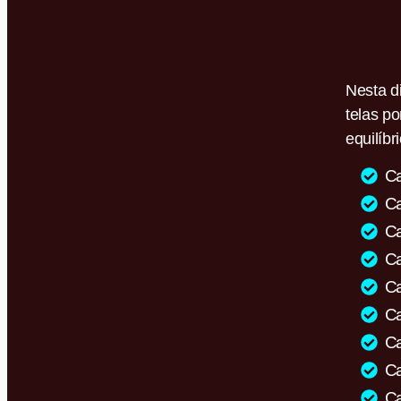
Nesta d
telas p
equilíb
Ca
Ca
Ca
Ca
Ca
Ca
Ca
Ca
Ca