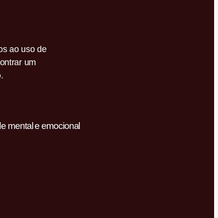
os ao uso de
contrar um
.
úde mental e emocional